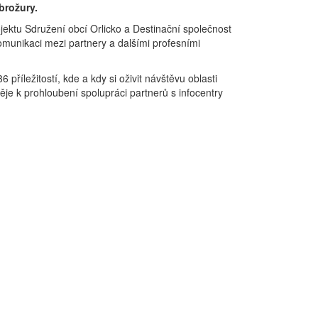
brožury.
jektu Sdružení obcí Orlicko a Destinační společnost
komunikaci mezi partnery a dalšími profesními
 příležitostí, kde a kdy si oživit návštěvu oblasti
ěje k prohloubení spolupráci partnerů s infocentry