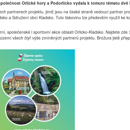
společnost Orlické hory a Podorlicko vydala k tomuto tématu dvě 
ch partnerech projektu, jimiž jsou na české straně vedoucí partner pro
dsko a Sdružení obcí Kladsko. Tuto tiskovinu lze především využít ke 
urní, společenské i sportovní akce oblasti Orlicko-Kladsko. Najdete zde 36
zemí všech čtyř výše zmíněných partnerů projektu. Brožura jistě přisp