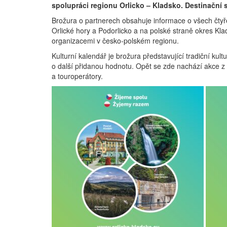
spolupráci regionu Orlicko – Kladsko. Destinační 
Brožura o partnerech obsahuje informace o všech čtyře
Orlické hory a Podorlicko a na polské straně okres Kla
organizacemi v česko-polském regionu.
Kulturní kalendář je brožura představující tradiční kult
o další přidanou hodnotu. Opět se zde nachází akce z ú
a touroperátory.