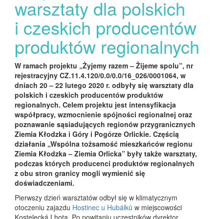
warsztaty dla polskich
i czeskich producentów
produktów regionalnych
W ramach projektu „Żyjemy razem – Žijeme spolu”, nr
rejestracyjny CZ.11.4.120/0.0/0.0/16_026/0001064, w
dniach 20 – 22 lutego 2020 r. odbyły się warsztaty dla
polskich i czeskich producentów produktów
regionalnych. Celem projektu jest intensyfikacja
współpracy, wzmocnienie spójności regionalnej oraz
poznawanie sąsiadujących regionów przygranicznych
Ziemia Kłodzka i Góry i Pogórze Orlickie. Częścią
działania „Wspólna tożsamość mieszkańców regionu
Ziemia Kłodzka – Ziemia Orlicka” były także warsztaty,
podczas których producenci produktów regionalnych
z obu stron granicy mogli wymienić się
doświadczeniami.
Pierwszy dzień warsztatów odbył się w klimatycznym
otoczeniu zajazdu
Hostinec u Hubálků
w miejscowości
Kostelecká Lhota. Po powitaniu uczestników dyrektor