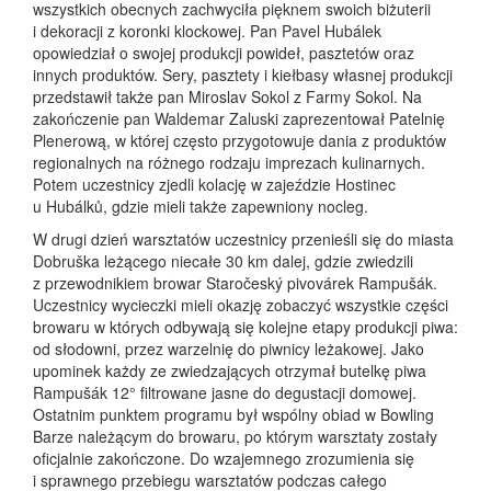
wszystkich obecnych zachwyciła pięknem swoich biżuterii
i dekoracji z koronki klockowej. Pan Pavel Hubálek
opowiedział o swojej produkcji powideł, pasztetów oraz
innych produktów. Sery, pasztety i kiełbasy własnej produkcji
przedstawił także pan Miroslav Sokol z Farmy Sokol. Na
zakończenie pan Waldemar Zaluski zaprezentował Patelnię
Plenerową, w której często przygotowuje dania z produktów
regionalnych na różnego rodzaju imprezach kulinarnych.
Potem uczestnicy zjedli kolację w zajeździe Hostinec
u Hubálků, gdzie mieli także zapewniony nocleg.
W drugi dzień warsztatów uczestnicy przenieśli się do miasta
Dobruška leżącego niecałe 30 km dalej, gdzie zwiedzili
z przewodnikiem browar Staročeský pivovárek Rampušák.
Uczestnicy wycieczki mieli okazję zobaczyć wszystkie części
browaru w których odbywają się kolejne etapy produkcji piwa:
od słodowni, przez warzelnię do piwnicy leżakowej. Jako
upominek każdy ze zwiedzających otrzymał butelkę piwa
Rampušák 12° filtrowane jasne do degustacji domowej.
Ostatnim punktem programu był wspólny obiad w Bowling
Barze należącym do browaru, po którym warsztaty zostały
oficjalnie zakończone. Do wzajemnego zrozumienia się
i sprawnego przebiegu warsztatów podczas całego