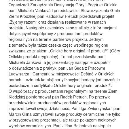
Organizacji Zarządzania Destynacją Góry i Pogórze Orlickie
pani Michaela Vaňková i przedstawiciel Stowarzyszenia Gmin
Ziemi Kłodzkiej pan Radosław Pietuch przedstawili projekt
„Żyjemy razem” oraz działania realizowane w ramach
projektu. Następnie uczestnicy zapoznali się z informacjami
dotyczącymi współpracy z producentami produktów
regionalnych na terenie partnerów projektu. Jednym
z tematów była także czeska część wspólnego regionu
®
związana ze znakiem „Orlické hory originální produkt
” (Góry
Orlickie produkt oryginalny). Temat przedstawiła pani
Michaela Janková, a jej prezentację następnie uzupełnił
o doświadczenia z praktyki pan Jan Šeda z Pracowni
Ludwisarza i Garncarki w miejscowości Deštné v Orlických
horách – członek komisji certyfikacyjnej będący jednocześnie
®
posiadaczem certyfikatu Orlické hory originální produkt
.
O współpracy z producentami regionalnymi na terenie Ziemi
Kłodzkiej poinformował pan Radek Pietuch. Po przerwie
przedstawiciele producentów produktów regionalnych
zaprezentowali swoją działalność. Pani Iga Zwierzyńska i pan
Marcin Glina uzmysłowili swoje produkty ceramiczne nie tylko
w przygotowanej prezentacji, ale także pokazem niektórych
wyrobów ceramicznych. Pani Jiřina Rejentová następnie