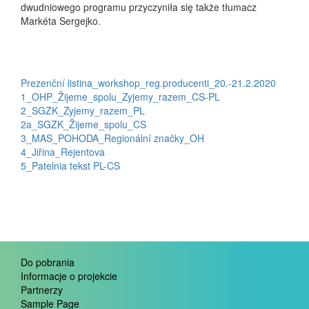
dwudniowego programu przyczyniła się także tłumacz
Markéta Sergejko.
Prezenční listina_workshop_reg.producenti_20.-21.2.2020
1_OHP_Žijeme_spolu_Zyjemy_razem_CS-PL
2_SGZK_Zyjemy_razem_PL
2a_SGZK_Žijeme_spolu_CS
3_MAS_POHODA_Regionální značky_OH
4_Jiřina_Rejentova
5_Patelnia tekst PL-CS
Do pobrania
Informacje o projekcie
Partnerzy
Sample Page